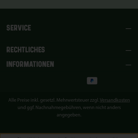
Badeerlebnis, das die Sinne berührt und das Gefühl von
Vitalität und Frische in dir weckt – perfekt für Momente
voller Entspannung und Naturverbundenheit.WEITERE
INFORMATIONENAnwendung: 2 - 3 Esslöffel für ein
SERVICE
Bad.Inhaltsstoffe: Aqua, Sodium Laureth Sulfate, Coco-
Glucoside, Glyceryl Oleate, Parfum, Citric Acid,
Tocopherol, Hydrogenated Palm Glycerides Citrate,
RECHTLICHES
Phenoxyethanol, Benzoic Acid, Dehydroacetic Acid,
Sodium Chloride, Sodium Sulfate, Limonene,
INFORMATIONEN
Hexamethylindenopyran, Pinene, C.I. 19140, C.I. 42090.
Inhalt: 1 L
Alle Preise inkl. gesetzl. Mehrwertsteuer zzgl.
Versandkosten
und ggf. Nachnahmegebühren, wenn nicht anders
angegeben.