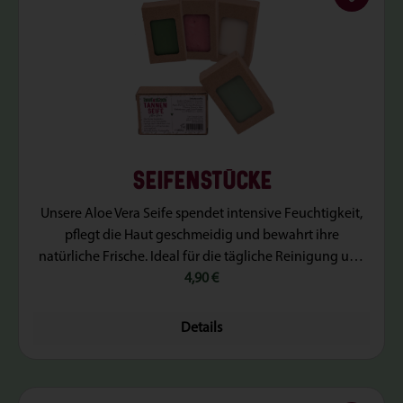
SEIFENSTÜCKE
Unsere Aloe Vera Seife spendet intensive Feuchtigkeit,
pflegt die Haut geschmeidig und bewahrt ihre
natürliche Frische. Ideal für die tägliche Reinigung und
Pflege. WEITERE INFORMATIONENAnwendung:
REGULÄRER PREIS:
4,90 €
Befeuchte die feste Seife in deinen Händen, bis ein
reichhaltiger Schaum entsteht. Falls nötig, gib etwas
Details
mehr Wasser hinzu, um die Schaumbildung zu
verstärken. Unsere feste Seife eignet sich sowohl zur
Gesichtsreinigung als auch als Duschseife. Nach dem