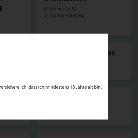
E
Städtelner Str. 54
04416 Markkleeberg
BERLIN PRENZLAUER BERG
Osteestr. 5
10409 Berlin
rsichere ich, dass ich mindestens 18 Jahre alt bin.
BERLIN ZEHLENDORF
Sundgauer Str. 148
14195 Berlin