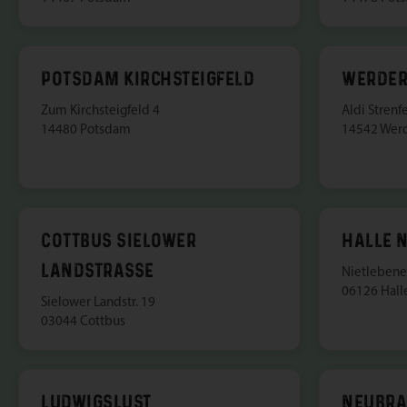
POTSDAM KIRCHSTEIGFELD
WERDER
Zum Kirchsteigfeld 4
Aldi Strenf
14480 Potsdam
14542 Wer
COTTBUS SIELOWER
HALLE 
LANDSTRASSE
Nietlebener
06126 Hall
Sielower Landstr. 19
03044 Cottbus
LUDWIGSLUST
NEUBR