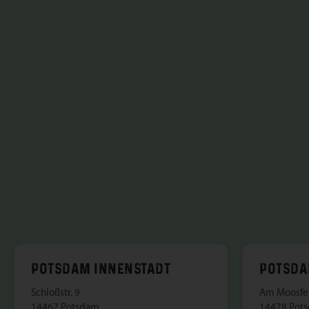
POTSDAM INNENSTADT
POTSDA
Schloßstr. 9
Am Moosfe
14467 Potsdam
14478 Pot