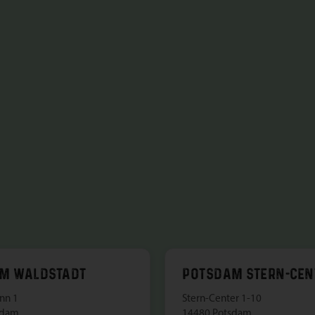
M WALDSTADT
POTSDAM STERN-CEN
nn 1
Stern-Center 1-10
sdam
14480 Potsdam