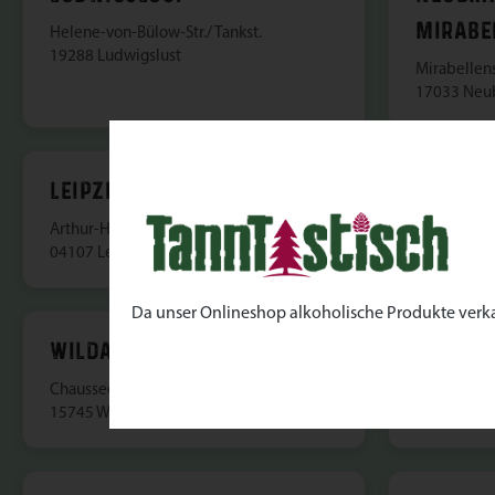
MIRABE
Helene-von-Bülow-Str./ Tankst.
19288 Ludwigslust
Mirabellens
17033 Neu
LEIPZIG
BERLIN 
Arthur-Hoffmann-Str. 4-6
Am Borsigt
04107 Leipzig
13507 Berl
Da unser Onlineshop alkoholische Produkte verkauft
WILDAU
BERLIN
Chausseestr. 1
Schnellerstr
15745 Wildau
12439 Berl