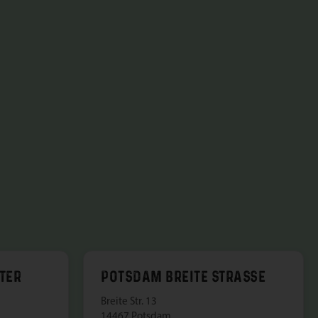
TER
POTSDAM BREITE STRASSE
Breite Str. 13
14467 Potsdam