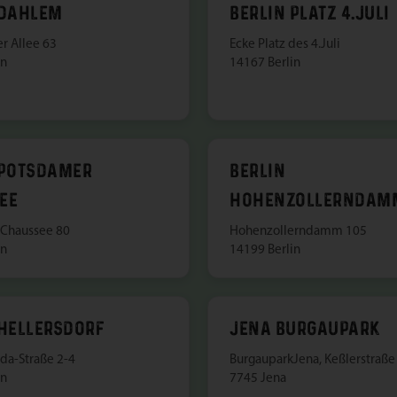
 DAHLEM
BERLIN PLATZ 4.JULI
r Allee 63
Ecke Platz des 4.Juli
in
14167 Berlin
 POTSDAMER
BERLIN
EE
HOHENZOLLERNDAM
Chaussee 80
Hohenzollerndamm 105
in
14199 Berlin
 HELLERSDORF
JENA BURGAUPARK
da-Straße 2-4
BurgauparkJena, Keßlerstraße
in
7745 Jena