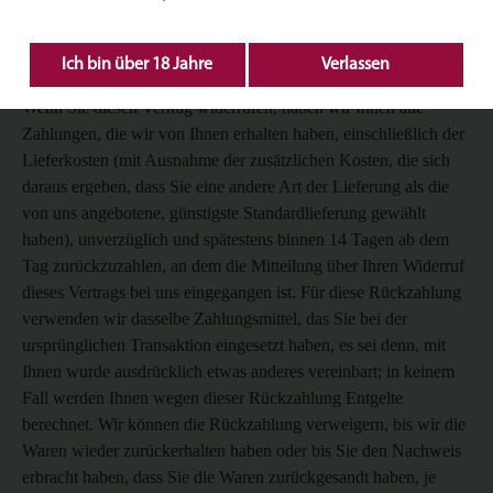
14542, Deutschland.
Folgen des Widerrufs
Ich bin über 18 Jahre
Verlassen
Wenn Sie diesen Vertrag widerrufen, haben wir Ihnen alle
Zahlungen, die wir von Ihnen erhalten haben, einschließlich der
Lieferkosten (mit Ausnahme der zusätzlichen Kosten, die sich
daraus ergeben, dass Sie eine andere Art der Lieferung als die
von uns angebotene, günstigste Standardlieferung gewählt
haben), unverzüglich und spätestens binnen 14 Tagen ab dem
Tag zurückzuzahlen, an dem die Mitteilung über Ihren Widerruf
dieses Vertrags bei uns eingegangen ist. Für diese Rückzahlung
verwenden wir dasselbe Zahlungsmittel, das Sie bei der
ursprünglichen Transaktion eingesetzt haben, es sei denn, mit
Ihnen wurde ausdrücklich etwas anderes vereinbart; in keinem
Fall werden Ihnen wegen dieser Rückzahlung Entgelte
berechnet. Wir können die Rückzahlung verweigern, bis wir die
Waren wieder zurückerhalten haben oder bis Sie den Nachweis
erbracht haben, dass Sie die Waren zurückgesandt haben, je