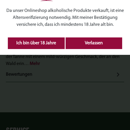
Produktnummer:
TT-H020
Da unser Onlineshop alkoholische Produkte verkauft, ist eine
Altersverifizierung notwendig. Mit meiner Bestätigung
versichere ich, dass ich mindestens 18 Jahre alt bin.
Beschreibung
Ich bin über 18 Jahre
Verlassen
Unser veganer, mittelscharfer Tannensenf vereint das Aroma
der Tanne mit einem mild-würzigen Geschmack, der an den
Wald erin…
Mehr
Bewertungen