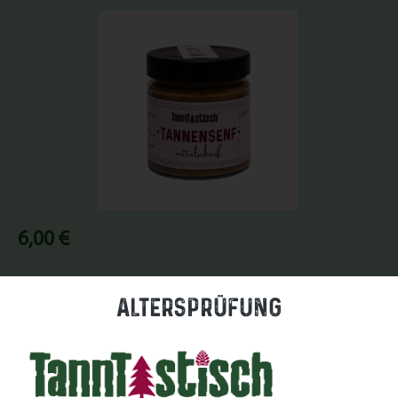
Bildergalerie überspringen
Regulärer Preis:
6,00 €
Preise inkl. MwSt. zzgl. Versandkosten
Altersprüfung
Nicht mehr verfügbar
Zum Merkzettel hinzufügen