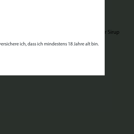
blutungsfördernd und antibakteriell wirken. Der Sirup
 bereichern.
rsichere ich, dass ich mindestens 18 Jahre alt bin.
Getränke und Gerichte zu verfeinern.