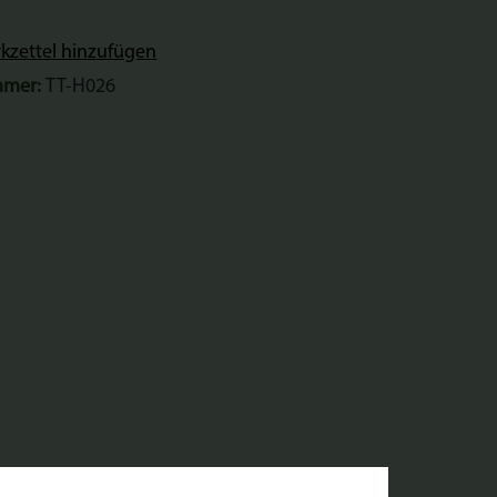
zettel hinzufügen
mmer:
TT-H026