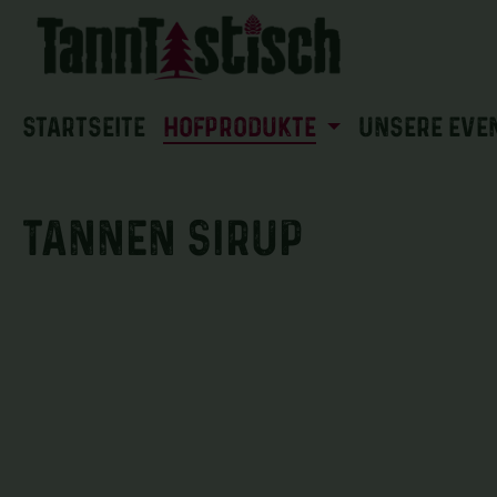
 Hauptinhalt springen
Zur Suche springen
Zur Hauptnavigation springen
Startseite
HOFPRODUKTE
UNSERE EVE
Tannen Sirup
Bildergalerie überspringen