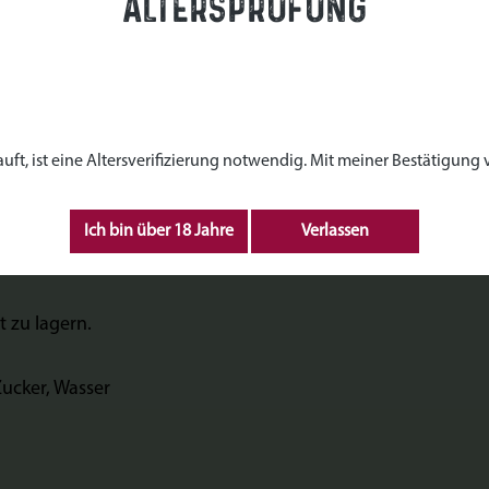
Altersprüfung
en Sirup"
e wie ätherische Öle und Vitamin C, die schleimlösend, durch
t einem zitronigen, würzigen Aroma Getränke und Gerichte zu
, ist eine Altersverifizierung notwendig. Mit meiner Bestätigung ve
Ich bin über 18 Jahre
Verlassen
öglichkeiten, mit seinem zitronigen, herb-würzigen Aroma 
t zu lagern.
ucker, Wasser