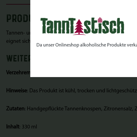
PRODUKTINFORMATIONEN "Tann
Tannen- und Fichtennadeln liefern wertvolle Inhaltsstoff
eignet sich ideal, um Kräutertees zu verfeinern oder mi
Da unser Onlineshop alkoholische Produkte verkauft
WEITERE INFORMATIONEN
Verzehrempfehlung:
Der
Tannenspitzen Sirup hat viele M
Hinweise
: Das Produkt ist kühl, trocken und lichtgeschütz
Zutaten
: Handgepflückte Tannenknospen, Zitronensalz, Z
Inhalt
: 330 ml