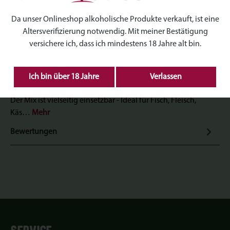
Produktnummer:
TT-H019
Da unser Onlineshop alkoholische Produkte verkauft, ist eine
Altersverifizierung notwendig. Mit meiner Bestätigung
versichere ich, dass ich mindestens 18 Jahre alt bin.
Beschreibung
Ich bin über 18 Jahre
Verlassen
Unser Tannen-BBQ-Mix bringt den Wald direkt auf den Grill!
Der Mix ist vielseitig einsetzbar - Ideal für Fisch, Fleisch,
Käs…
Mehr
Bewertungen