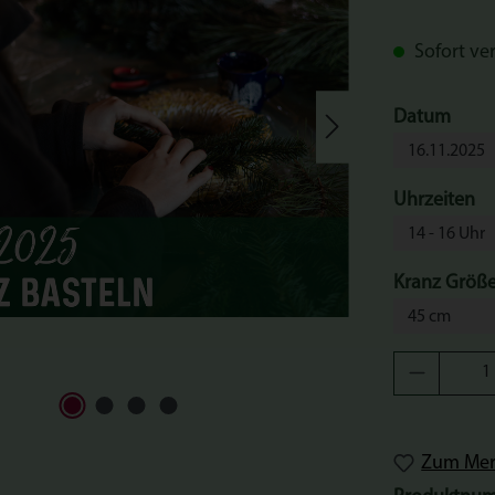
Sofort ver
ausw
Datum
au
Uhrzeiten
Kranz Größ
Produkt 
Zum Merk