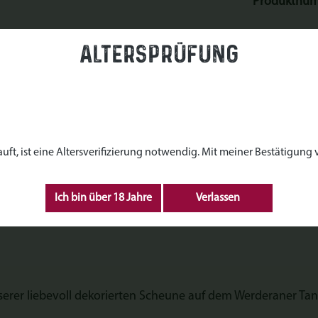
Produktnu
Altersprüfung
z basteln - Werderaner Tann
aussee 19, 14542 Werder (Havel)
, ist eine Altersverifizierung notwendig. Mit meiner Bestätigung ve
Ich bin über 18 Jahre
Verlassen
nserer liebevoll dekorierten Scheune auf dem Werderaner Tan