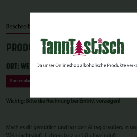
Beschreibung
Bewertungen
PRODUKTINFORMATIONEN "Kran
Ort: Werderaner Tannenhof | Lehniner Ch
Da unser Onlineshop alkoholische Produkte verkauft
Routenplaner
Wichtig
: Bitte die Rechnung bei Eintritt vorzeigen!
Mach es dir gemütlich und lass den Alltag draußen: In u
Weihnachtsduft, Lichterglanz und Glühweinduft.