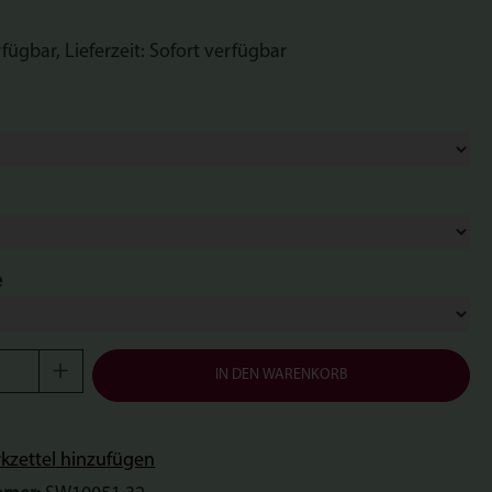
fügbar, Lieferzeit: Sofort verfügbar
ählen
swählen
auswählen
e
Anzahl: Gib den gewünschten Wert ein oder b
IN DEN WARENKORB
zettel hinzufügen