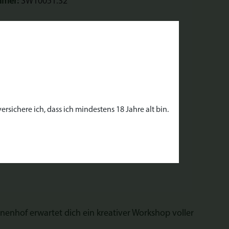
mmer:
SW10051.32
enhof"
rsichere ich, dass ich mindestens 18 Jahre alt bin.
nenhof erwartet dich ein kreativer Workshop voller