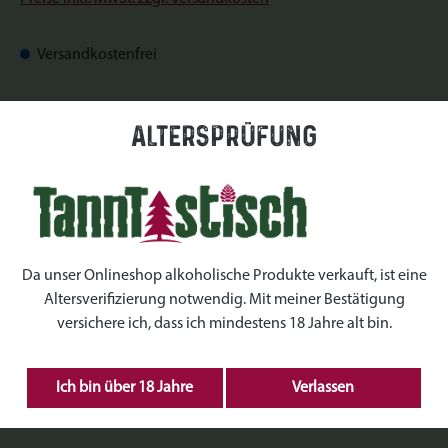
Versandkostenfrei
Sofort verfügbar, Lieferzeit: Sofort verfügbar
Altersprüfung
auswählen
Datum
auswählen
Uhrzeiten
Da unser Onlineshop alkoholische Produkte verkauft, ist eine
Altersverifizierung notwendig. Mit meiner Bestätigung
auswählen
Kranz Größe
versichere ich, dass ich mindestens 18 Jahre alt bin.
Produkt Anzahl: Gib den gewünschten Wert ein 
Ich bin über 18 Jahre
Verlassen
IN DEN WARENKORB