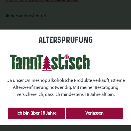
Versandkostenfrei
Sofort verfügbar, Lieferzeit: Sofort verfügbar
Altersprüfung
auswählen
Datum
auswählen
Uhrzeiten
Da unser Onlineshop alkoholische Produkte verkauft, ist eine
Altersverifizierung notwendig. Mit meiner Bestätigung
auswählen
Kranz Größe
versichere ich, dass ich mindestens 18 Jahre alt bin.
Produkt Anzahl: Gib den gewünschten Wert ein 
Ich bin über 18 Jahre
Verlassen
IN DEN WARENKORB