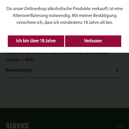
Produktnummer:
TT-H041
Da unser Onlineshop alkoholische Produkte verkauft, ist eine
Altersverifizierung notwendig. Mit meiner Bestätigung
versichere ich, dass ich mindestens 18 Jahre alt bin.
Beschreibung
Ich bin über 18 Jahre
Verlassen
Unsere Dufterze sorgt für eine gemütliche Atmosphäre und
verströmt sanftes Licht. Sie ist in einem ansprechenden
Design…
Mehr
Bewertungen
SERVICE