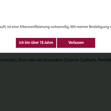
Wicht - PFEFFERMINZLIKÖR"
r milden Tannen Note ein überraschendes Geschmackserlebnis
, ist eine Altersverifizierung notwendig. Mit meiner Bestätigung ve
Ich bin über 18 Jahre
Verlassen
ischenden Shot oder als besondere Zutat in Cocktails. Perfe