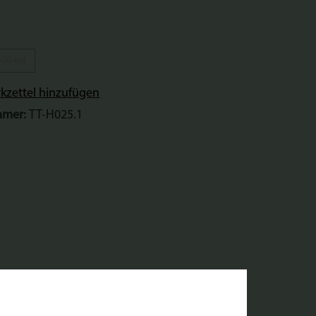
ählen
500 ml
ion ist zurzeit nicht verfügbar.)
(Diese Option ist zurzeit nicht verfügbar.)
zettel hinzufügen
mmer:
TT-H025.1