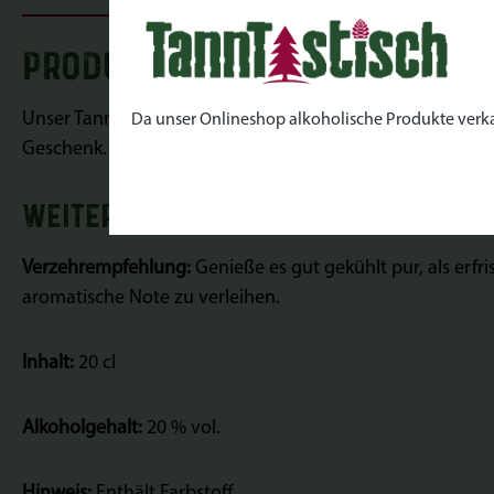
PRODUKTINFORMATIONEN "Tann
Unser TannWicht - ein Pfefferminzlikör, bringt mit seine
Da unser Onlineshop alkoholische Produkte verkauft
Geschenk.
WEITERE INFORMATIONEN
Verzehrempfehlung:
Genieße es gut gekühlt pur, als erfr
aromatische Note zu verleihen.
Inhalt:
20 cl
Alkoholgehalt:
20 % vol.
Hinweis:
Enthält Farbstoff