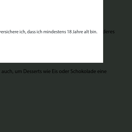
. Ideal für kreative Mixgetränke oder als besonderes
rsichere ich, dass ich mindestens 18 Jahre alt bin.
kt auch, um Desserts wie Eis oder Schokolade eine