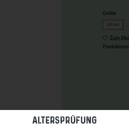
ausw
Größe
200 ml
(Diese Opt
Zum Merk
Produktnu
Altersprüfung