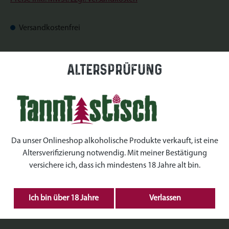
Versandkostenfrei
Sofort verfügbar, Lieferzeit: Sofort verfügbar
Altersprüfung
auswählen
Datum
auswählen
Uhrzeiten
Da unser Onlineshop alkoholische Produkte verkauft, ist eine
Altersverifizierung notwendig. Mit meiner Bestätigung
auswählen
Kranz Größe
versichere ich, dass ich mindestens 18 Jahre alt bin.
Produkt Anzahl: Gib den gewünschten Wert ein 
Ich bin über 18 Jahre
Verlassen
IN DEN WARENKORB