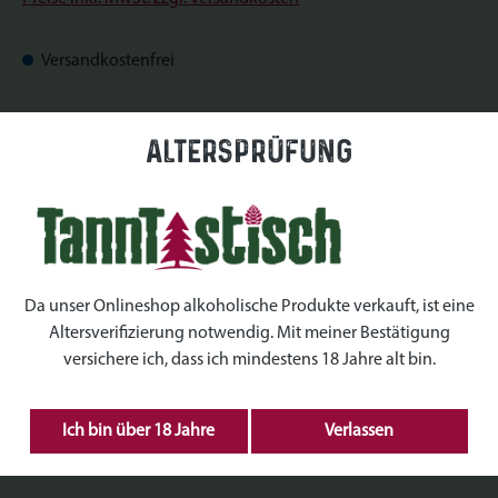
Versandkostenfrei
Sofort verfügbar, Lieferzeit: Sofort verfügbar
Altersprüfung
auswählen
Datum
auswählen
Uhrzeiten
Da unser Onlineshop alkoholische Produkte verkauft, ist eine
Altersverifizierung notwendig. Mit meiner Bestätigung
auswählen
Kranz Größe
versichere ich, dass ich mindestens 18 Jahre alt bin.
Produkt Anzahl: Gib den gewünschten Wert ein 
Ich bin über 18 Jahre
Verlassen
IN DEN WARENKORB