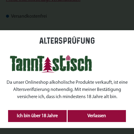
Versandkostenfrei
Sofort verfügbar, Lieferzeit: Sofort verfügbar
Altersprüfung
auswählen
Datum
auswählen
Uhrzeiten
Da unser Onlineshop alkoholische Produkte verkauft, ist eine
Altersverifizierung notwendig. Mit meiner Bestätigung
auswählen
Kranz Größe
versichere ich, dass ich mindestens 18 Jahre alt bin.
Produkt Anzahl: Gib den gewünschten Wert ein 
Ich bin über 18 Jahre
Verlassen
IN DEN WARENKORB