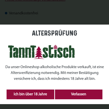
Versandkostenfrei
Sofort verfügbar, Lieferzeit: Sofort verfügbar
Altersprüfung
auswählen
Datum
auswählen
Uhrzeiten
Da unser Onlineshop alkoholische Produkte verkauft, ist eine
Altersverifizierung notwendig. Mit meiner Bestätigung
auswählen
Kranz Größe
versichere ich, dass ich mindestens 18 Jahre alt bin.
Produkt Anzahl: Gib den gewünschten Wert ein 
Ich bin über 18 Jahre
Verlassen
IN DEN WARENKORB