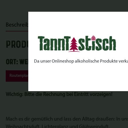
Beschreibung
Bewertungen
PRODUKTINFORMATIONEN "Kran
Ort: Werderaner Tannenhof | Lehniner Ch
Da unser Onlineshop alkoholische Produkte verkauft
Routenplaner
Wichtig
: Bitte die Rechnung bei Eintritt vorzeigen!
Mach es dir gemütlich und lass den Alltag draußen: In u
Weihnachtsduft, Lichterglanz und Glühweinduft.