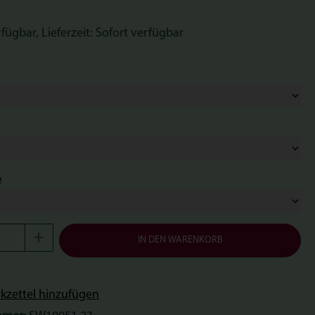
fügbar, Lieferzeit: Sofort verfügbar
ählen
swählen
auswählen
e
Anzahl: Gib den gewünschten Wert ein oder b
IN DEN WARENKORB
zettel hinzufügen