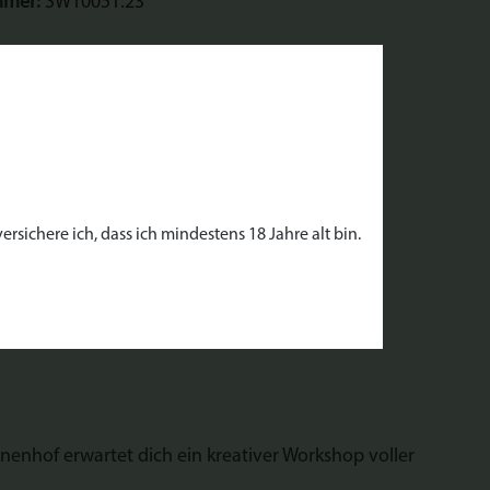
mmer:
SW10051.23
enhof"
rsichere ich, dass ich mindestens 18 Jahre alt bin.
nenhof erwartet dich ein kreativer Workshop voller