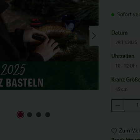
Sofort ver
ausw
Datum
au
Uhrzeiten
Kranz Größ
Produkt 
Zum Merk