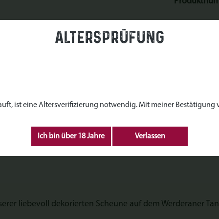
Produktnu
Altersprüfung
z basteln - Werderaner Tann
aussee 19, 14542 Werder (Havel)
, ist eine Altersverifizierung notwendig. Mit meiner Bestätigung ve
Ich bin über 18 Jahre
Verlassen
nserer liebevoll dekorierten Scheune auf dem Werderaner Tan