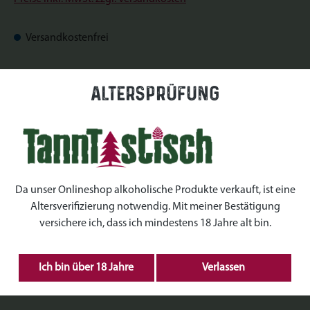
Versandkostenfrei
Sofort verfügbar, Lieferzeit: Sofort verfügbar
Altersprüfung
auswählen
Datum
auswählen
Uhrzeiten
Da unser Onlineshop alkoholische Produkte verkauft, ist eine
Altersverifizierung notwendig. Mit meiner Bestätigung
auswählen
Kranz Größe
versichere ich, dass ich mindestens 18 Jahre alt bin.
Produkt Anzahl: Gib den gewünschten Wert ein 
Ich bin über 18 Jahre
Verlassen
IN DEN WARENKORB